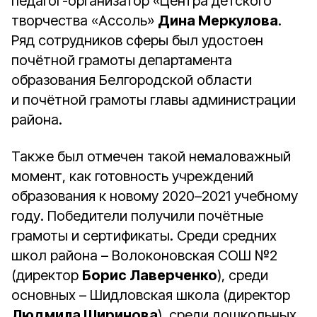
педагог-организатор «Центра детского
творчества «Ассоль»
Дина Меркулова
.
Ряд сотрудников сферы был удостоен
почётной грамоты департамента
образования Белгородской области
и почётной грамоты главы администрации
района.
Также был отмечен такой немаловажный
момент, как готовность учреждений
образования к новому 2020–2021 учебному
году. Победители получили почётные
грамоты и сертификаты. Среди средних
школ района – Волоконовская СОШ №2
(директор
Борис Лаверченко
), среди
основных – Шидловская школа (директор
Людмила Ширинова
), среди дошкольных