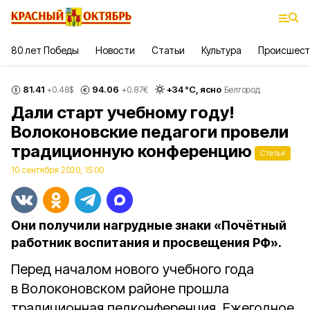
80 лет Победы
Новости
Статьи
Культура
Происшест
81.41
94.06
+
34
°С,
ясно
+0.48
$
+0.87
€
Белгород
Дали старт учебному году!
Волоконовские педагоги провели
традиционную конференцию
Статья
10 сентября 2020, 15:00
Они получили нагрудные знаки «Почётный
работник воспитания и просвещения РФ».
Перед началом нового учебного года
в Волоконовском районе прошла
традиционная педконференция. Ежегодное