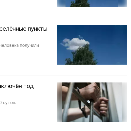
аселённые пункты
 человека получили
аключён под
 суток.