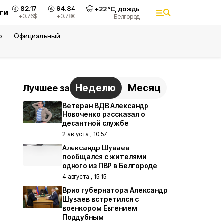
82.17
94.84
+
22
°С,
дождь
ти
+0.76
$
+0.78
€
Белгород
ю
Официальный
Неделю
Месяц
Лучшее за
Ветеран ВДВ Александр
Новоченко рассказал о
десантной службе
2 августа , 10:57
Александр Шуваев
пообщался с жителями
одного из ПВР в Белгороде
4 августа , 15:15
Врио губернатора Александр
Шуваев встретился с
военкором Евгением
Поддубным