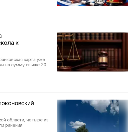
а
скола к
банковская карта уже
ры на сумму свыше 30
локоновский
ой области, четыре из
ли ранения.