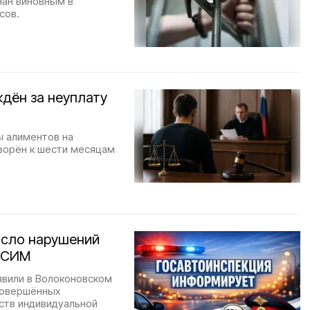
нан виновным в
сов.
дён за неуплату
ы алиментов на
ворён к шести месяцам
исло нарушений
 СИМ
явили в Волоконовском
совершённых
ств индивидуальной