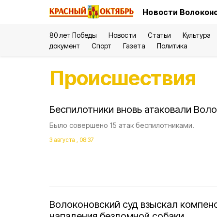
Новости Волоконо
80 лет Победы
Новости
Статьи
Культура
документ
Спорт
Газета
Политика
Происшествия
Беспилотники вновь атаковали Воло
Было совершено 15 атак беспилотниками.
3 августа , 08:37
Волоконовский суд взыскал компен
нападения бездомной собаки