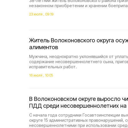
38-летний житель Волоконовского района приз
незаконном приобретении и хранении боеприпа
23 июля , 09:19
Житель Волоконовского округа осуж
алиментов
Мужчина, неоднократно уклонявшийся от уплат
содержание несовершеннолетнего сына, приго
исправительных работ.
16 июля , 10:05
В Волоконовском округе выросло ч
ПДД среди несовершеннолетних на
С начала года сотрудники Госавтоинспекции вы
округе 15 административных правонарушений, 
несовершеннолетними при использовании сред