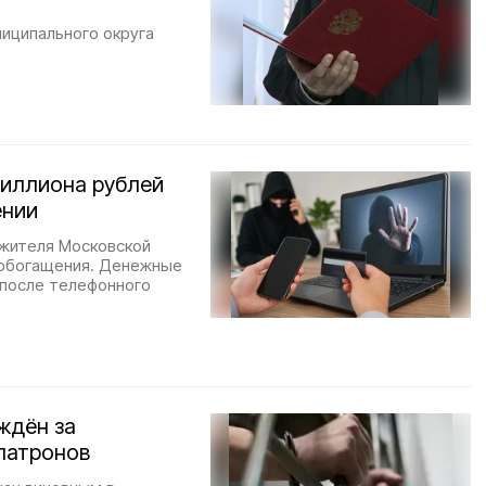
иципального округа
миллиона рублей
ении
 жителя Московской
 обогащения. Денежные
 после телефонного
ждён за
патронов