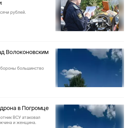
и
сячи рублей.
ад Волоконовским
обороны большинство
 дрона в Погромце
отник ВСУ атаковал
ужчина и женщина.