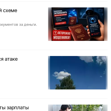
й схеме
кументов за деньги.
я атаке
ты зарплаты