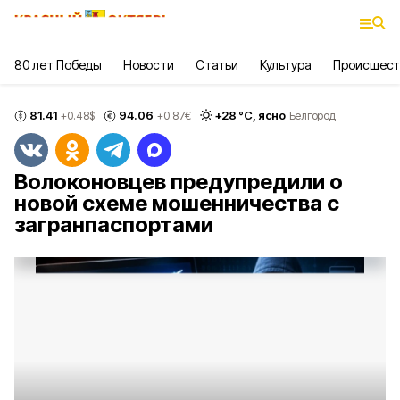
80 лет Победы
Новости
Статьи
Культура
Происшест
81.41
94.06
+
28
°С,
ясно
+0.48
$
+0.87
€
Белгород
Волоконовцев предупредили о
новой схеме мошенничества с
загранпаспортами