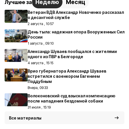
Неделю
Месяц
Лучшее за
Ветеран ВДВ Александр Новоченко рассказал
о десантной службе
2 августа , 10:57
День тыла: надежная опора Вооруженных Сил
России
1 августа , 09:10
Александр Шуваев пообщался с жителями
одного из ПВР в Белгороде
4 августа , 15:15
Врио губернатора Александр Шуваев
встретился с военкором Евгением
Поддубным
Вчера, 09:33
Волоконовский суд взыскал компенсацию
после нападения бездомной собаки
31 июля , 15:19
Все материалы