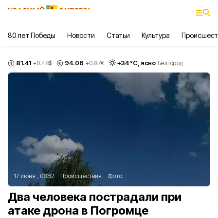
80 лет Победы
Новости
Статьи
Культура
Происшест
81.41
94.06
+
34
°С,
ясно
+0.48
$
+0.87
€
Белгород
17 июня , 08:52
Происшествия
Фото:
Два человека пострадали при
атаке дрона в Погромце