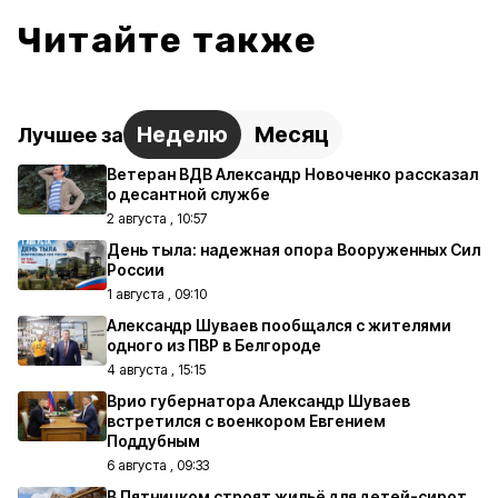
Читайте также
Неделю
Месяц
Лучшее за
Ветеран ВДВ Александр Новоченко рассказал
о десантной службе
2 августа , 10:57
День тыла: надежная опора Вооруженных Сил
России
1 августа , 09:10
Александр Шуваев пообщался с жителями
одного из ПВР в Белгороде
4 августа , 15:15
Врио губернатора Александр Шуваев
встретился с военкором Евгением
Поддубным
6 августа , 09:33
В Пятницком строят жильё для детей-сирот