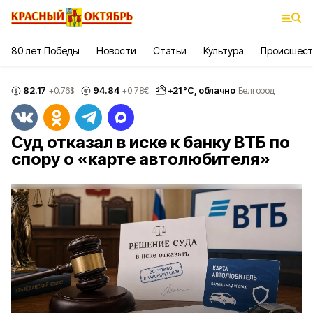
80 лет Победы
Новости
Статьи
Культура
Происшест
82.17
94.84
+
21
°С,
облачно
+0.76
$
+0.78
€
Белгород
Суд отказал в иске к банку ВТБ по
спору о «карте автолюбителя»