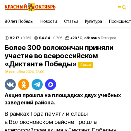
80 лет Победы
Новости
Статьи
Культура
Происшест
82.17
94.84
+
20
°С,
облачно
+0.76
$
+0.78
€
Белгород
Более 300 волокончан приняли
участие во всероссийском
«Диктанте Победы»
Статья
16 сентября 2020, 12:00
Акция прошла на площадках двух учебных
заведений района.
В рамках Года памяти и славы
в Волоконовском районе прошла
всероссийская акция «Диктант Победы».