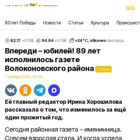
80 лет Победы
Новости
Статьи
Культура
Происшест
82.17
94.84
+
24
°С,
облачно
+0.76
$
+0.78
€
Белгород
Впереди – юбилей! 89 лет
исполнилось газете
Волоконовского района
Статья
7 ноября 2020, 07:00
Её главный редактор Ирина Хорошилова
рассказала о том, что изменилось за ещё
один прожитый год.
Сегодня районная газета – именинница.
Совсем взрослая стала. И когда успела