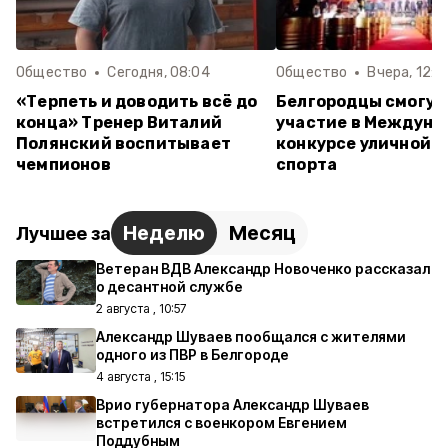
Общество
Сегодня, 08:04
Общество
Вчера, 12:4
«Терпеть и доводить всё до
Белгородцы смогут
конца» Тренер Виталий
участие в Междуна
Полянский воспитывает
конкурсе уличной к
чемпионов
спорта
Неделю
Месяц
Лучшее за
Ветеран ВДВ Александр Новоченко рассказал
о десантной службе
2 августа , 10:57
Александр Шуваев пообщался с жителями
одного из ПВР в Белгороде
4 августа , 15:15
Врио губернатора Александр Шуваев
встретился с военкором Евгением
Поддубным