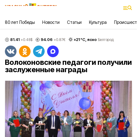
80 лет Победы
Новости
Статьи
Культура
Происшест
81.41
94.06
+
21
°С,
ясно
+0.48
$
+0.87
€
Белгород
Волоконовские педагоги получили
заслуженные награды