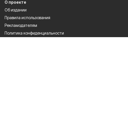
О проекте
Об издании
Правила использования
Рекламодателям
Политика конфиденциальности
Разделы
80 лет Победы
Новости
Статьи
Культура
Происшествия
Общество
Экономика
Политика
Письмо в редакцию
Официальный документ