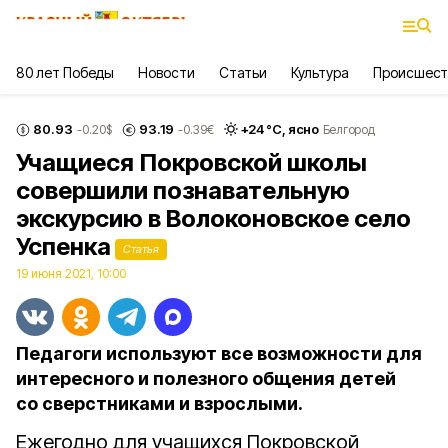
80 лет Победы
Новости
Статьи
Культура
Происшест
80.93
93.19
+
24
°С,
ясно
-0.20
$
-0.39
€
Белгород
Учащиеся Покровской школы
совершили познавательную
экскурсию в Волоконовское село
Успенка
Статья
19 июня 2021, 10:00
Педагоги используют все возможности для
интересного и полезного общения детей
со сверстниками и взрослыми.
Ежегодно для учащихся Покровской