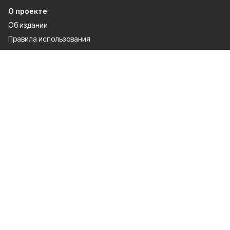
О проекте
Об издании
Правила использования
Рекламодателям
Политика конфиденциальности
Разделы
80 лет Победы
Новости
Статьи
Культура
Происшествия
Общество
Экономика
Политика
Письмо в редакцию