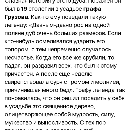
Славная история у этого дуба. Посажен он
был в
19
столетии в усадьбе
графа
Грузова
. Как‑то ему поведали такую
легенду: «Давным-давно рос на одной
поляне дуб очень больших размеров. Если
кто‑нибудь осмеливался ударить его
топором, с тем непременно случалось
несчастье. Когда его всё же срубили, то,
падая, он раздавил всех, кто был к этому
причастен. А после ещё неделю
свирепствовала буря с громом и молнией,
причинившая много бед». Графу легенда так
понравилась, что он решил посадить у себя
в усадьбе это священное дерево,
олицетворяющее собой мудрость, силу,
мужество и выносливость. С тех пор