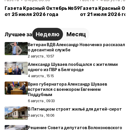
Газета Красный Октябрь №59
Газета Красный Ок
от 25 июля 2026 года
от 21 июля 2026 го
Неделю
Месяц
Лучшее за
Ветеран ВДВ Александр Новоченко рассказал
о десантной службе
2 августа , 10:57
Александр Шуваев пообщался с жителями
одного из ПВР в Белгороде
4 августа , 15:15
Врио губернатора Александр Шуваев
встретился с военкором Евгением
Поддубным
6 августа , 09:33
В Пятницком строят жильё для детей-сирот
3 августа , 16:06
Решение Совета депутатов Волоконовского