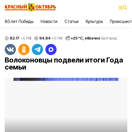
80 лет Победы
Новости
Статьи
Культура
Происшест
82.17
94.84
+
25
°С,
облачно
+0.76
$
+0.78
€
Белгород
Волоконовцы подвели итоги Года
семьи