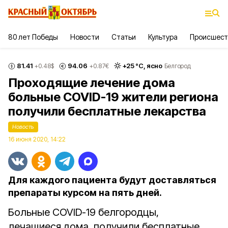
80 лет Победы
Новости
Статьи
Культура
Происшест
81.41
94.06
+
25
°С,
ясно
+0.48
$
+0.87
€
Белгород
Проходящие лечение дома
больные COVID-19 жители региона
получили бесплатные лекарства
Новость
16 июня 2020, 14:22
Для каждого пациента будут доставляться
препараты курсом на пять дней.
Больные COVID-19 белгородцы,
лечащиеся дома, получили бесплатные