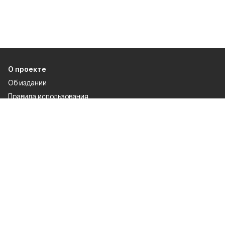
О проекте
Об издании
Правила использования
Рекламодателям
Политика конфиденциальности
Разделы
80 лет Победы
Новости
Статьи
Культура
Происшествия