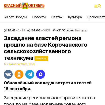
80 лет Победы
Новости
Статьи
Культура
Происшест
81.41
94.06
+
21
°С,
ясно
+0.48
$
+0.87
€
Белгород
Заседание властей региона
прошло на базе Корочанского
сельскохозяйственного
техникума
Новость
17 сентября 2020, 11:59
Обновлённый колледж встретил гостей
16 сентября.
Заседание регионального правительства
прошло на базе модернизированного