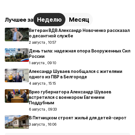
Неделю
Месяц
Лучшее за
Ветеран ВДВ Александр Новоченко рассказал
о десантной службе
2 августа , 10:57
День тыла: надежная опора Вооруженных Сил
России
1 августа , 09:10
Александр Шуваев пообщался с жителями
одного из ПВР в Белгороде
4 августа , 15:15
Врио губернатора Александр Шуваев
встретился с военкором Евгением
Поддубным
6 августа , 09:33
В Пятницком строят жильё для детей-сирот
3 августа , 16:06