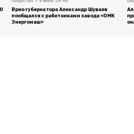
Общество
9 июня , 09:45
Об
00
Врио губернатора Александр Шуваев
Ал
пообщался с работниками завода «ОМК
пр
Энергомаш»
он