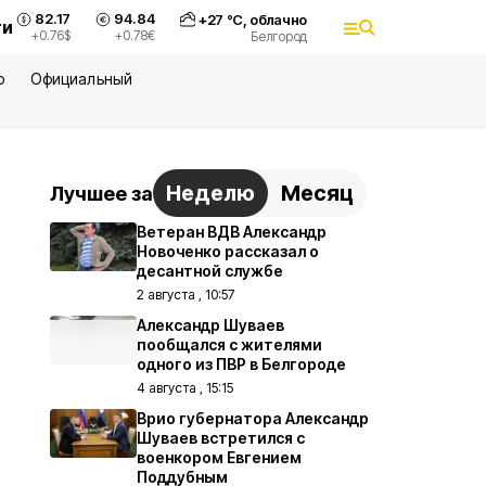
82.17
94.84
+
27
°С,
облачно
ти
+0.76
$
+0.78
€
Белгород
ю
Официальный
Неделю
Месяц
Лучшее за
Ветеран ВДВ Александр
Новоченко рассказал о
десантной службе
2 августа , 10:57
Александр Шуваев
пообщался с жителями
одного из ПВР в Белгороде
4 августа , 15:15
Врио губернатора Александр
Шуваев встретился с
военкором Евгением
Поддубным