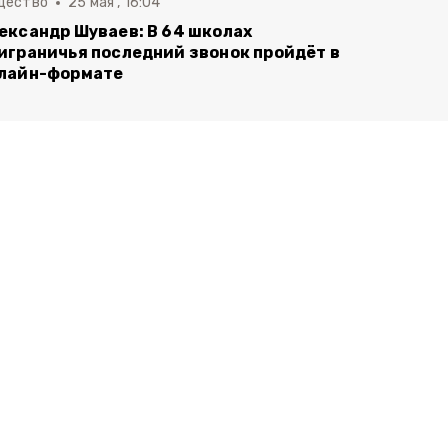
щество
25 мая , 16:04
ександр Шуваев: В 64 школах
играничья последний звонок пройдёт в
лайн-формате