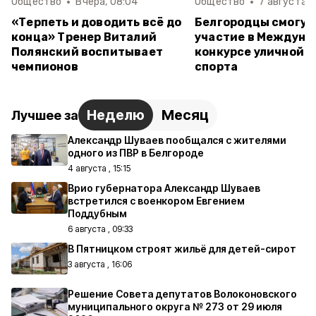
Общество
Вчера, 08:04
Общество
7 августа , 
«Терпеть и доводить всё до
Белгородцы смогут
конца» Тренер Виталий
участие в Междуна
Полянский воспитывает
конкурсе уличной к
чемпионов
спорта
Неделю
Месяц
Лучшее за
Александр Шуваев пообщался с жителями
одного из ПВР в Белгороде
4 августа , 15:15
Врио губернатора Александр Шуваев
встретился с военкором Евгением
Поддубным
6 августа , 09:33
В Пятницком строят жильё для детей-сирот
3 августа , 16:06
Решение Совета депутатов Волоконовского
муниципального округа № 273 от 29 июля