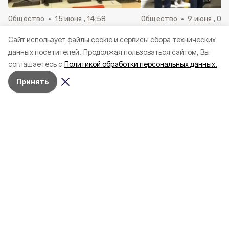
Общество
15 июня , 14:58
Общество
9 июня , 09
Специалисты МФЦ оказали
Врио губернатора 
Cайт использует файлы cookie и сервисы сбора технических
более 80 000 консультаций с
Шуваев пообщался 
данных посетителей.
Продолжая пользоваться сайтом, Вы
начала 2026 года
работниками завод
соглашаетесь с
Политикой обработки персональных данных.
Энергомаш»
Принять
Вопрос безопасности затронули в рамках
встречи 5 августа.
Состоялась встреча Президента России
Владимира Путина
с врио губернатора
Белгородской области
Александром
Шуваевым
. В рамках неё глава региона
доложил о работе по обеспечению