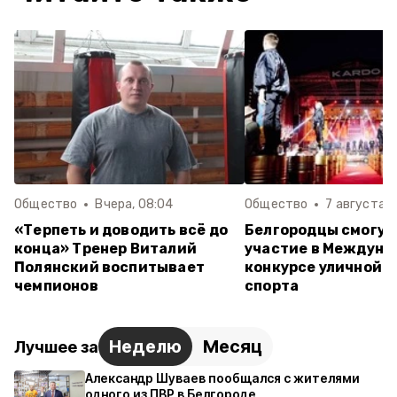
Общество
Вчера, 08:04
Общество
7 августа , 
«Терпеть и доводить всё до
Белгородцы смогут
конца» Тренер Виталий
участие в Междуна
Полянский воспитывает
конкурсе уличной к
чемпионов
спорта
Неделю
Месяц
Лучшее за
Александр Шуваев пообщался с жителями
одного из ПВР в Белгороде