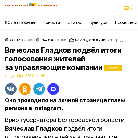
80 лет Победы
Новости
Статьи
Культура
Происшест
82.17
94.84
+
22
°С,
облачно
+0.00
$
+0.00
€
Белгород
Вячеслав Гладков подвёл итоги
голосования жителей
за управляющие компании
Новость
21 декабря 2020, 14:40
Оно проходило на личной странице главы
региона в Instagram.
Врио губернатора Белгородской области
Вячеслав Гладков
подвёл итоги
голосования жителей за управляющие