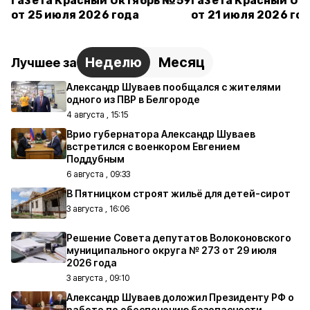
Газета Красный Октябрь №59
Газета Красный Ок
от 25 июля 2026 года
от 21 июля 2026 го
Неделю
Месяц
Лучшее за
Александр Шуваев пообщался с жителями
одного из ПВР в Белгороде
4 августа , 15:15
Врио губернатора Александр Шуваев
встретился с военкором Евгением
Поддубным
6 августа , 09:33
В Пятницком строят жильё для детей-сирот
3 августа , 16:06
Решение Совета депутатов Волоконовского
муниципального округа № 273 от 29 июля
2026 года
3 августа , 09:10
Александр Шуваев доложил Президенту РФ о
работе по обеспечению безопасности