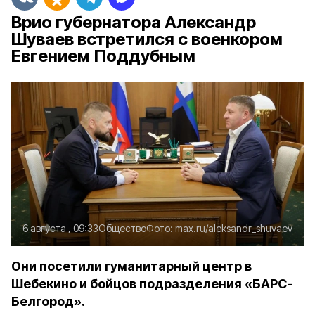
Врио губернатора Александр
Шуваев встретился с военкором
Евгением Поддубным
6 августа , 09:33
Общество
Фото:
max.ru/aleksandr_shuvaev
Они посетили гуманитарный центр в
Шебекино и бойцов подразделения «БАРС-
Белгород».