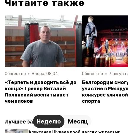
Читайте также
Общество
Вчера, 08:04
Общество
7 августа , 
«Терпеть и доводить всё до
Белгородцы смогут
конца» Тренер Виталий
участие в Междуна
Полянский воспитывает
конкурсе уличной к
чемпионов
спорта
Неделю
Месяц
Лучшее за
Александр Шуваев пообщался с жителями