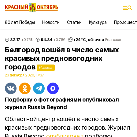
80 лет Победы
Новости
Статьи
Культура
Происшест
82.17
94.84
+
24
°С,
облачно
+0.76
$
+0.78
€
Белгород
Белгород вошёл в число самых
красивых предновогодних
городов
Новость
23 декабря 2020, 17:37
Подборку с фотографиями опубликовал
журнал Russia Beyond
Областной центр вошёл в число самых
красивых предновогодних городов. Журнал
Russia Beyond
опубликовал
подборку