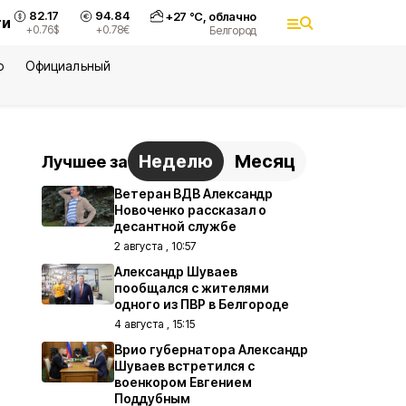
82.17
94.84
+
27
°С,
облачно
ти
+0.76
$
+0.78
€
Белгород
ю
Официальный
Неделю
Месяц
Лучшее за
Ветеран ВДВ Александр
Новоченко рассказал о
десантной службе
2 августа , 10:57
Александр Шуваев
пообщался с жителями
одного из ПВР в Белгороде
4 августа , 15:15
Врио губернатора Александр
Шуваев встретился с
военкором Евгением
Поддубным