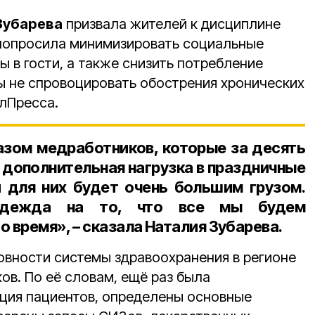
Зубарева
призвала жителей к дисциплине
 попросила минимизировать социальные
ы в гости, а также снизить потребление
бы не спровоцировать обострения хронических
лПресса.
азом медработников, которые за десять
и дополнительная нагрузка в праздничные
 для них будет очень большим грузом.
адежда на то, что все мы будем
о время», – сказала Наталия Зубарева.
овности системы здравоохранения в регионе
ков. По её словам, ещё раз была
ция пациентов, определены основные