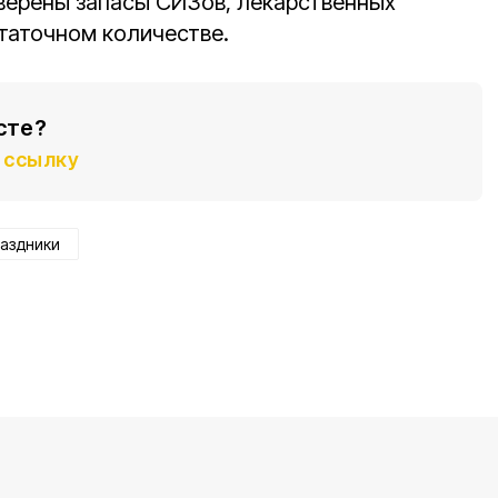
верены запасы СИЗов, лекарственных
статочном количестве.
сте?
ссылку
аздники