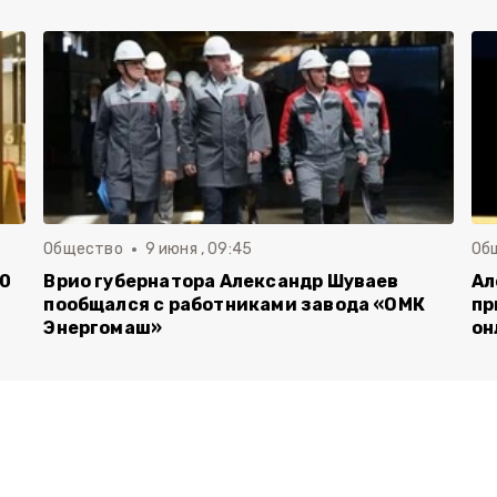
Общество
9 июня , 09:45
Об
00
Врио губернатора Александр Шуваев
Ал
пообщался с работниками завода «ОМК
пр
Энергомаш»
он