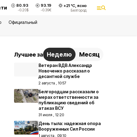
80.93
93.19
+
21
°С,
ясно
сти
-0.20
$
-0.39
€
Белгород
ю
Официальный
Неделю
Месяц
Лучшее за
Ветеран ВДВ Александр
Новоченко рассказал о
десантной службе
2 августа , 10:57
Белгородцам рассказали о
мерах ответственности за
публикацию сведений об
атаках ВСУ
31 июля , 12:20
День тыла: надежная опора
Вооруженных Сил России
1 августа , 09:10