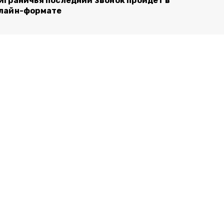
играничья последний звонок пройдёт в
лайн-формате