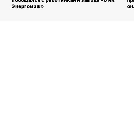
пообщался с работниками завода «ОМК
пр
Энергомаш»
он