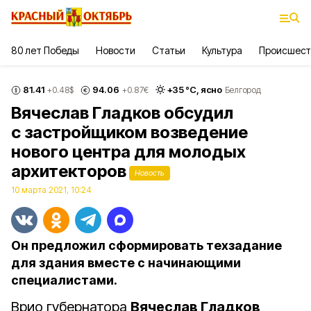
80 лет Победы
Новости
Статьи
Культура
Происшест
81.41
94.06
+
35
°С,
ясно
+0.48
$
+0.87
€
Белгород
Вячеслав Гладков обсудил
с застройщиком возведение
нового центра для молодых
архитекторов
Новость
10 марта 2021, 10:24
Он предложил сформировать техзадание
для здания вместе с начинающими
специалистами.
Врио губернатора
Вячеслав Гладков