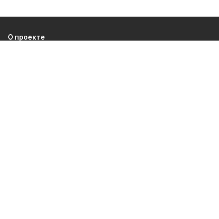
О проекте
Об издании
Правила использования
Рекламодателям
Политика конфиденциальности
Разделы
80 лет Победы
Новости
Статьи
Культура
Происшествия
Общество
Экономика