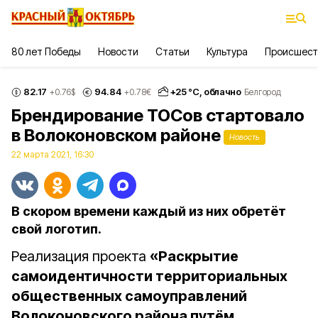
80 лет Победы
Новости
Статьи
Культура
Происшест
82.17
94.84
+
25
°С,
облачно
+0.76
$
+0.78
€
Белгород
Брендирование ТОСов стартовало
в Волоконовском районе
Новость
22 марта 2021, 16:30
В скором времени каждый из них обретёт
свой логотип.
Реализация проекта
«Раскрытие
самоидентичности территориальных
общественных самоуправлений
Волоконовского района путём