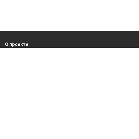
О проекте
Об издании
Правила использования
Рекламодателям
Политика конфиденциальности
Разделы
80 лет Победы
Новости
Статьи
Культура
Происшествия