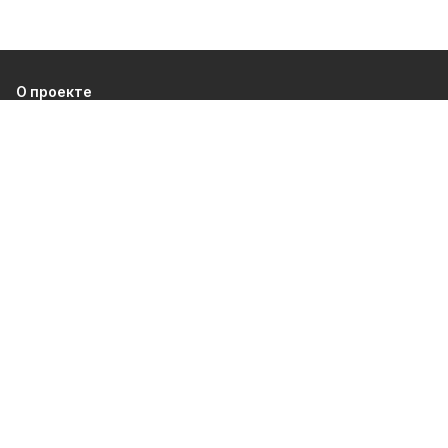
О проекте
Об издании
Правила использования
Рекламодателям
Политика конфиденциальности
Разделы
80 лет Победы
Новости
Статьи
Культура
Происшествия
Общество
Экономика