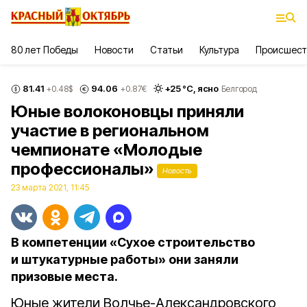
80 лет Победы
Новости
Статьи
Культура
Происшест
81.41
94.06
+
25
°С,
ясно
+0.48
$
+0.87
€
Белгород
Юные волоконовцы приняли
участие в региональном
чемпионате «Молодые
профессионалы»
Новость
23 марта 2021, 11:45
В компетенции «Сухое строительство
и штукатурные работы» они заняли
призовые места.
Юные жители Волчье-Александровского