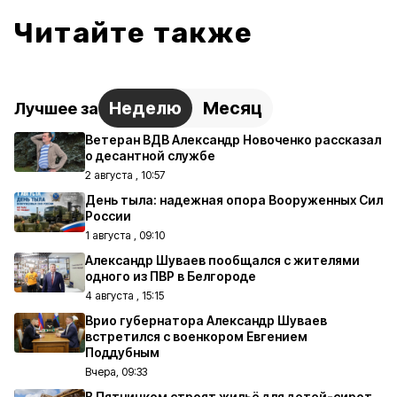
Читайте также
Неделю
Месяц
Лучшее за
Ветеран ВДВ Александр Новоченко рассказал
о десантной службе
2 августа , 10:57
День тыла: надежная опора Вооруженных Сил
России
1 августа , 09:10
Александр Шуваев пообщался с жителями
одного из ПВР в Белгороде
4 августа , 15:15
Врио губернатора Александр Шуваев
встретился с военкором Евгением
Поддубным
Вчера, 09:33
В Пятницком строят жильё для детей-сирот