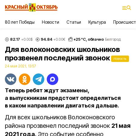
80 лет Победы
Новости
Статьи
Культура
Происшест
82.17
94.84
+
25
°С,
облачно
+0.00
$
+0.00
€
Белгород
Для волоконовских школьников
прозвенел последний звонок
Новость
24 мая 2021, 13:57
Теперь ребят ждут экзамены,
а выпускникам предстоит определиться
в каком направлении двигаться дальше.
Для всех школьников Волоконовского
района прозвенел последний звонок
21 мая
2021 года
. Это событие особенно