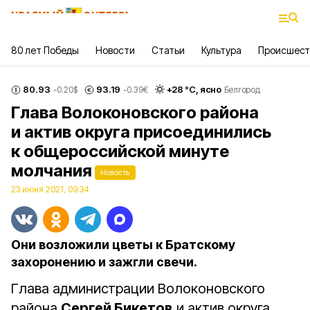
80 лет Победы
Новости
Статьи
Культура
Происшест
80.93
93.19
+
28
°С,
ясно
-0.20
$
-0.39
€
Белгород
Глава Волоконовского района
и актив округа присоединились
к общероссийской минуте
молчания
Новость
23 июня 2021, 09:34
Они возложили цветы к Братскому
захоронению и зажгли свечи.
Глава администрации Волоконовского
района
Сергей Бикетов
и актив округа