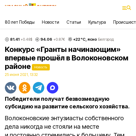
80 лет Победы
Новости
Статьи
Культура
Происшест
81.41
94.06
+
22
°С,
ясно
+0.48
$
+0.87
€
Белгород
Конкурс «Гранты начинающим»
впервые прошёл в Волоконовском
районе
Новость
25 июня 2021, 13:32
Победители получат безвозмездную
субсидию на развитие сельского хозяйства.
Волоконовские энтузиасты собственного
дела никогда не стояли на месте
и постоянно стремились к большему. Тем,