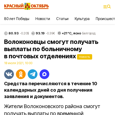
80 лет Победы
Новости
Статьи
Культура
Происшест
80.93
93.19
+
21
°С,
ясно
-0.20
$
-0.39
€
Белгород
Волоконовцы смогут получать
выплаты по больничному
в почтовых отделениях
Новость
18 июля 2021, 10:00
Средства перечисляются в течение 10
календарных дней со дня получения
заявления и документов.
Жители Волоконовского района смогут
получать выплаты по временной