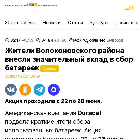
80 лет Победы
Новости
Статьи
Культура
Происшест
82.17
94.84
+
27
°С,
облачно
+0.76
$
+0.78
€
Белгород
Жители Волоконовского района
внесли значительный вклад в сбор
батареек
Новость
30 июля 2021, 09:59
Акция проходила с 22 по 28 июня.
Американская компания
Duracel
подвела краткие итоги сбора
использованных батареек. Акция