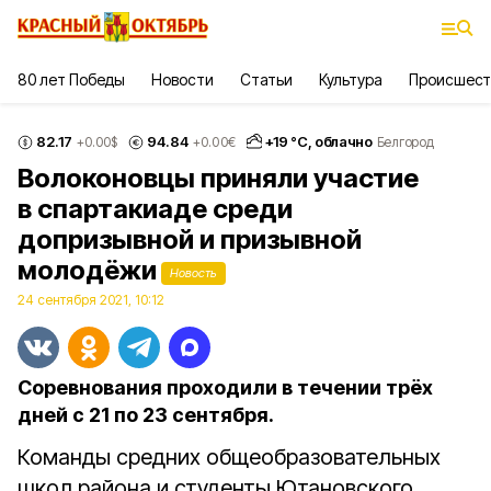
80 лет Победы
Новости
Статьи
Культура
Происшест
82.17
94.84
+
19
°С,
облачно
+0.00
$
+0.00
€
Белгород
Волоконовцы приняли участие
в спартакиаде среди
допризывной и призывной
молодёжи
Новость
24 сентября 2021, 10:12
Соревнования проходили в течении трёх
дней с 21 по 23 сентября.
Команды средних общеобразовательных
школ района и студенты Ютановского