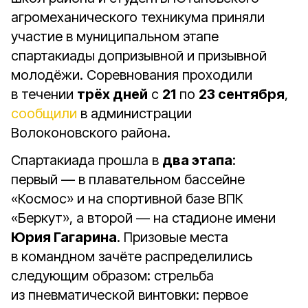
агромеханического техникума приняли
участие в муниципальном этапе
спартакиады допризывной и призывной
молодёжи. Соревнования проходили
в течении
трёх дней
с
21
по
23 сентября
,
сообщили
в администрации
Волоконовского района.
Спартакиада прошла в
два этапа
:
первый — в плавательном бассейне
«Космос» и на спортивной базе ВПК
«Беркут», а второй — на стадионе имени
Юрия Гагарина
. Призовые места
в командном зачёте распределились
следующим образом: стрельба
из пневматической винтовки: первое