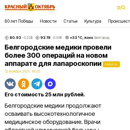
80 лет Победы
Новости
Статьи
Культура
Происшест
80.93
93.19
+
33
°С,
ясно
-0.20
$
-0.39
€
Белгород
Белгородские медики провели
более 300 операций на новом
аппарате для лапароскопии
Новость
12 ноября 2021, 16:20
Его стоимость 25 млн рублей.
Белгородские медики продолжают
осваивать высокотехнологичное
медицинское оборудование. Врачи