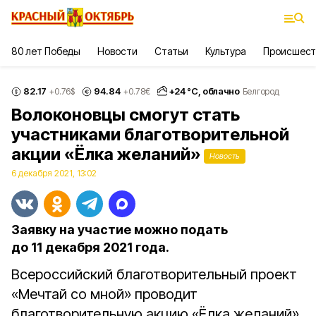
80 лет Победы
Новости
Статьи
Культура
Происшест
82.17
94.84
+
24
°С,
облачно
+0.76
$
+0.78
€
Белгород
Волоконовцы смогут стать
участниками благотворительной
акции «Ёлка желаний»
Новость
6 декабря 2021, 13:02
Заявку на участие можно подать
до 11 декабря 2021 года.
Всероссийский благотворительный проект
«Мечтай со мной» проводит
благотворительную акцию «Ёлка желаний».