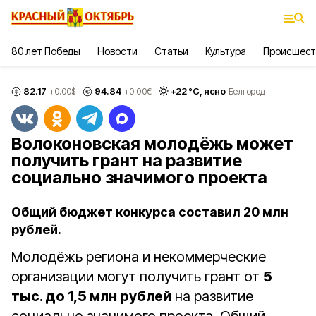
80 лет Победы
Новости
Статьи
Культура
Происшест
82.17
94.84
+
22
°С,
ясно
+0.00
$
+0.00
€
Белгород
Волоконовская молодёжь может
получить грант на развитие
социально значимого проекта
Общий бюджет конкурса составил 20 млн
рублей.
Молодёжь региона и некоммерческие
организации могут получить грант от
5
тыс. до 1,5 млн рублей
на развитие