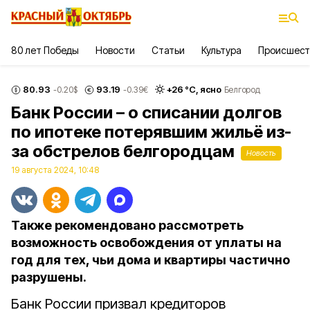
80 лет Победы
Новости
Статьи
Культура
Происшест
80.93
93.19
+
26
°С,
ясно
-0.20
$
-0.39
€
Белгород
Банк России – о списании долгов
по ипотеке потерявшим жильё из-
за обстрелов белгородцам
Новость
19 августа 2024, 10:48
Также рекомендовано рассмотреть
возможность освобождения от уплаты на
год для тех, чьи дома и квартиры частично
разрушены.
Банк России призвал кредиторов