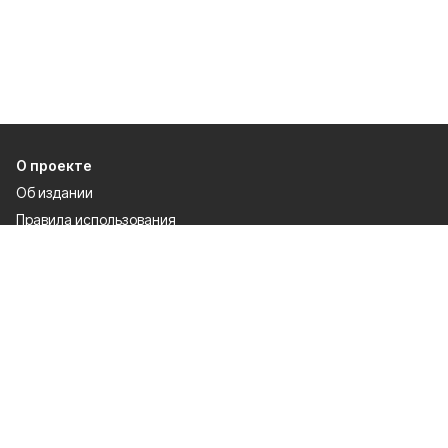
О проекте
Об издании
Правила использования
Рекламодателям
Политика конфиденциальности
Разделы
80 лет Победы
Новости
Статьи
Культура