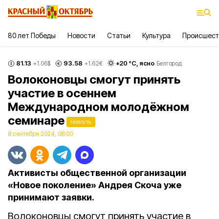
80 лет Победы
Новости
Статьи
Культура
Происшест
81.13
93.58
+
20
°С,
ясно
+1.06
$
+1.62
€
Белгород
Волоконовцы смогут принять
участие в осеннем
Международном молодёжном
семинаре
Новость
8 сентября 2024, 08:00
Активисты общественной организации
«Новое поколение» Андрея Скоча уже
принимают заявки.
Волоконовцы смогут принять участие в