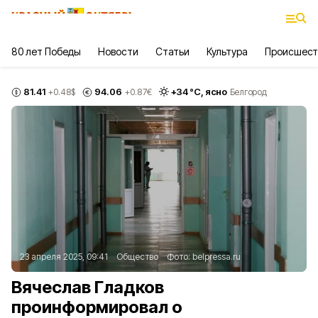
80 лет Победы
Новости
Статьи
Культура
Происшест
81.41
94.06
+
34
°С,
ясно
+0.48
$
+0.87
€
Белгород
23 апреля 2025, 09:41
Общество
Фото:
belpressa.ru
Вячеслав Гладков
проинформировал о