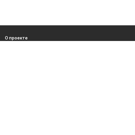
О проекте
Об издании
Правила использования
Рекламодателям
Политика конфиденциальности
Разделы
80 лет Победы
Новости
Статьи
Культура
Происшествия
Общество