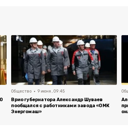
Общество
9 июня , 09:45
Об
00
Врио губернатора Александр Шуваев
Ал
пообщался с работниками завода «ОМК
пр
Энергомаш»
он