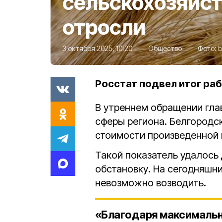
сельскохозяйс
отросли
3 октября 2025, 10:20
Общество
Фото:
b
Росстат подвел итог раб
В утреннем обращении гла
сферы региона. Белгородск
стоимости произведенной 
Такой показатель удалось
обстановку. На сегодняшн
невозможно возводить.
«Благодаря максимальн