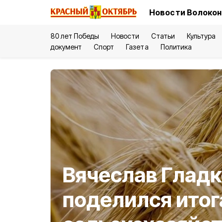
Новости Волокон
80 лет Победы
Новости
Статьи
Культура
документ
Спорт
Газета
Политика
Вячеслав Гладк
поделился ито