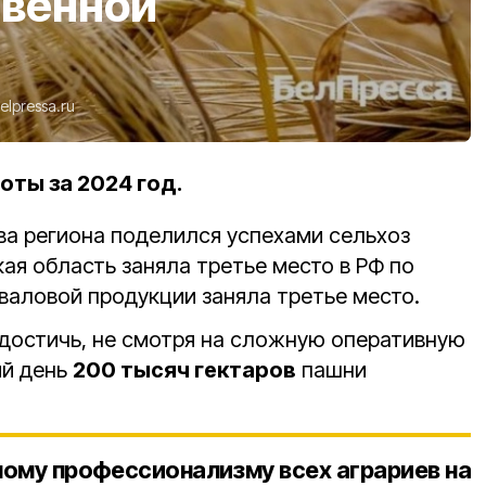
твенной
elpressa.ru
оты за 2024 год.
ва региона поделился успехами сельхоз
ая область заняла третье место в РФ по
валовой продукции заняла третье место.
 достичь, не смотря на сложную оперативную
ий день
200 тысяч гектаров
пашни
ому профессионализму всех аграриев на