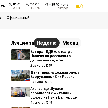
81.41
94.06
+
35
°С,
ясно
сти
+0.48
$
+0.87
€
Белгород
ю
Официальный
Неделю
Месяц
Лучшее за
Ветеран ВДВ Александр
Новоченко рассказал о
десантной службе
2 августа , 10:57
День тыла: надежная опора
Вооруженных Сил России
1 августа , 09:10
Александр Шуваев
пообщался с жителями
одного из ПВР в Белгороде
4 августа , 15:15