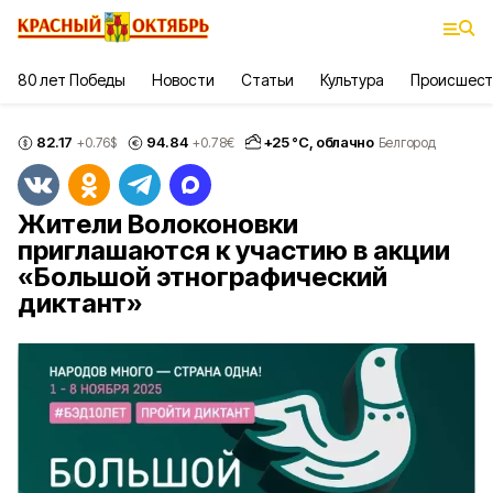
80 лет Победы
Новости
Статьи
Культура
Происшест
82.17
94.84
+
25
°С,
облачно
+0.76
$
+0.78
€
Белгород
Жители Волоконовки
приглашаются к участию в акции
«Большой этнографический
диктант»