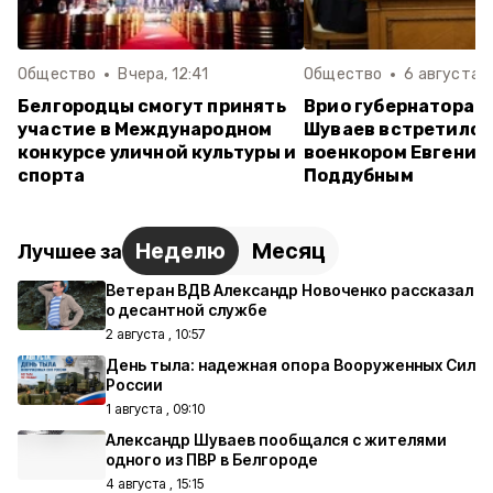
Общество
Вчера, 12:41
Общество
6 августа ,
Белгородцы смогут принять
Врио губернатора 
участие в Международном
Шуваев встретился
конкурсе уличной культуры и
военкором Евгение
спорта
Поддубным
Неделю
Месяц
Лучшее за
Ветеран ВДВ Александр Новоченко рассказал
о десантной службе
2 августа , 10:57
День тыла: надежная опора Вооруженных Сил
России
1 августа , 09:10
Александр Шуваев пообщался с жителями
одного из ПВР в Белгороде
4 августа , 15:15