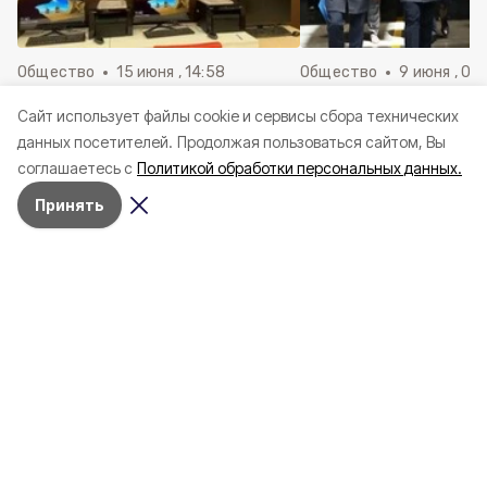
Общество
15 июня , 14:58
Общество
9 июня , 09
Специалисты МФЦ оказали
Врио губернатора 
Cайт использует файлы cookie и сервисы сбора технических
более 80 000 консультаций с
Шуваев пообщался 
данных посетителей.
Продолжая пользоваться сайтом, Вы
начала 2026 года
работниками завод
соглашаетесь с
Политикой обработки персональных данных.
Энергомаш»
Принять
Врио губернатора Александр
Шуваев встретился с военкором
Евгением Поддубным