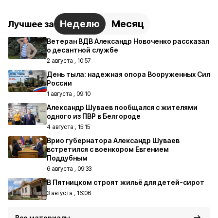
Неделю
Месяц
Лучшее за
Ветеран ВДВ Александр Новоченко рассказал
о десантной службе
2 августа , 10:57
День тыла: надежная опора Вооруженных Сил
России
1 августа , 09:10
Александр Шуваев пообщался с жителями
одного из ПВР в Белгороде
4 августа , 15:15
Врио губернатора Александр Шуваев
встретился с военкором Евгением
Поддубным
6 августа , 09:33
В Пятницком строят жильё для детей-сирот
3 августа , 16:06
Все материалы