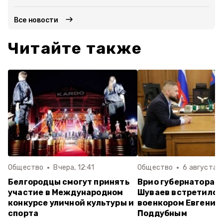
Все новости
Читайте также
Общество
Вчера, 12:41
Общество
6 августа ,
Белгородцы смогут принять
Врио губернатора 
участие в Международном
Шуваев встретился
конкурсе уличной культуры и
военкором Евгение
спорта
Поддубным