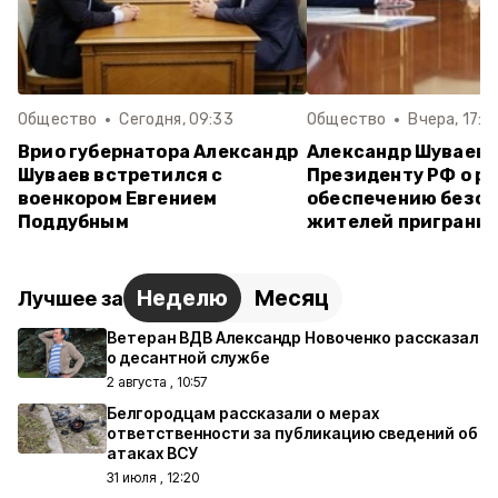
Общество
Сегодня, 09:33
Общество
Вчера, 17:1
Врио губернатора Александр
Александр Шуваев
Шуваев встретился с
Президенту РФ о ра
военкором Евгением
обеспечению безо
Поддубным
жителей приграни
Неделю
Месяц
Лучшее за
Ветеран ВДВ Александр Новоченко рассказал
о десантной службе
2 августа , 10:57
Белгородцам рассказали о мерах
ответственности за публикацию сведений об
атаках ВСУ
31 июля , 12:20