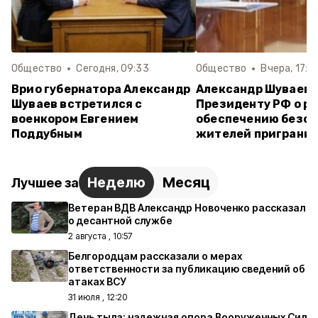
Общество
Сегодня, 09:33
Общество
Вчера, 17:1
Врио губернатора Александр
Александр Шуваев
Шуваев встретился с
Президенту РФ о ра
военкором Евгением
обеспечению безо
Поддубным
жителей приграни
Неделю
Месяц
Лучшее за
Ветеран ВДВ Александр Новоченко рассказал
о десантной службе
2 августа , 10:57
Белгородцам рассказали о мерах
ответственности за публикацию сведений об
атаках ВСУ
31 июля , 12:20
День тыла: надежная опора Вооруженных Сил