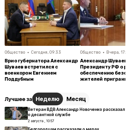
Общество
Сегодня, 09:33
Общество
Вчера, 17:1
Врио губернатора Александр
Александр Шуваев
Шуваев встретился с
Президенту РФ о ра
военкором Евгением
обеспечению безо
Поддубным
жителей приграни
Неделю
Месяц
Лучшее за
Ветеран ВДВ Александр Новоченко рассказал
о десантной службе
2 августа , 10:57
Белгородцам рассказали о мерах