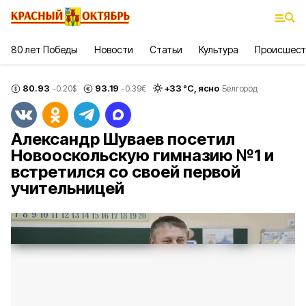
80 лет Победы
Новости
Статьи
Культура
Происшест
80.93
93.19
+
33
°С,
ясно
-0.20
$
-0.39
€
Белгород
Александр Шуваев посетил
Новооскольскую гимназию №1 и
встретился со своей первой
учительницей