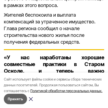
в рамках этого вопроса
.
Жителей беспокоила и выплата
компенсаций за утраченное имущество.
Глава региона сообщил о начале
строительства нового жилья после
получения федеральных средств.
«У нас наработаны хорошие
совместные практики в Старом
Осколе, и теперь важно
распространить их на приграничье», -
Cайт использует файлы cookie и сервисы сбора технических
рассказал врио губернатора.
данных посетителей.
Продолжая пользоваться сайтом, Вы
соглашаетесь с
Политикой обработки персональных данных.
Принять
Нашли опечатку в тексте?