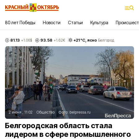
80 лет Победы
Новости
Статьи
Культура
Происшест
81.13
93.58
+
21
°С,
ясно
+1.06
$
+1.62
€
Белгород
2 июня , 11:02
Общество
Фото:
belpressa.ru
Белгородская область стала
лидером в сфере промышленного