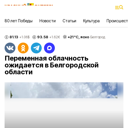
80 лет Победы
Новости
Статьи
Культура
Происшест
81.13
93.58
+
21
°С,
ясно
+1.06
$
+1.62
€
Белгород
Переменная облачность
ожидается в Белгородской
области