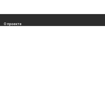
О проекте
Об издании
Правила использования
Рекламодателям
Политика конфиденциальности
Разделы
80 лет Победы
Новости
Статьи
Культура
Происшествия
Общество