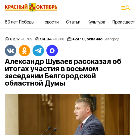
80 лет Победы
Новости
Статьи
Культура
Происшест
82.17
94.84
+
24
°С,
облачно
+0.76
$
+0.78
€
Белгород
Александр Шуваев рассказал об
итогах участия в восьмом
заседании Белгородской
областной Думы