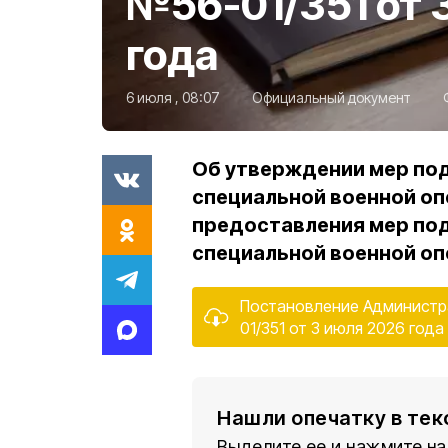
№56-01/351 от 
года
6 июля , 08:07
Официальный документ
Об утверждении мер по
специальной военной оп
предоставления мер по
специальной военной оп
Постановление Администр
01/351 от 3 июля 2026 года
Нашли опечатку в тек
Выделите ее и нажмите на