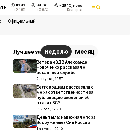
81.41
94.06
+
26
°С,
ясно
сти
+0.48
$
+0.87
€
Белгород
ю
Официальный
Неделю
Месяц
Лучшее за
Ветеран ВДВ Александр
Новоченко рассказал о
десантной службе
2 августа , 10:57
Белгородцам рассказали о
мерах ответственности за
публикацию сведений об
атаках ВСУ
31 июля , 12:20
День тыла: надежная опора
Вооруженных Сил России
1 августа , 09:10