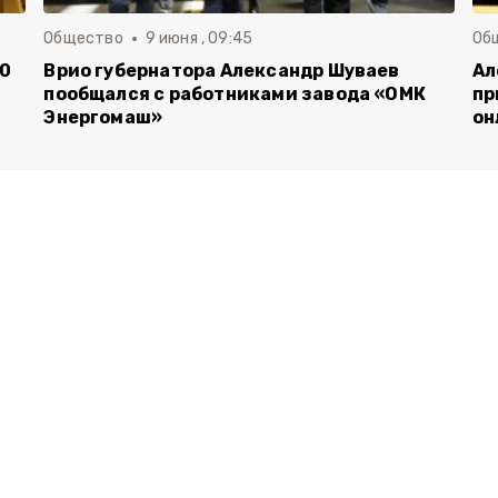
Общество
9 июня , 09:45
Об
00
Врио губернатора Александр Шуваев
Ал
пообщался с работниками завода «ОМК
пр
Энергомаш»
он