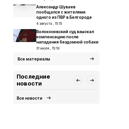
Александр Шуваев
пообщался с жителями
одного из ПВР в Белгороде
4 августа , 15:15
Волоконовский суд взыскал
компенсацию после
нападения бездомной собаки
31 июля , 15:19
Все материалы
Последние
новости
Все новости