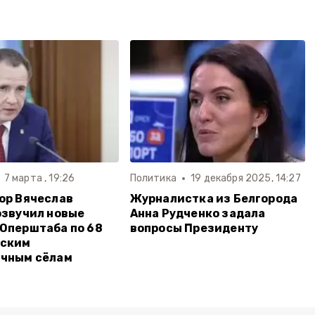
7 марта , 19:26
Политика
19 декабря 2025, 14:27
ор Вячеслав
Журналистка из Белгорода
озвучил новые
Анна Рудченко задала
Оперштаба по 68
вопросы Президенту
дским
ичным сёлам