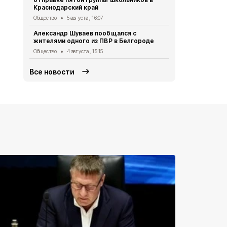
Общество
3 
Краснодарский край
«Движение 
Общество
5 августа , 16:07
работой Во
Александр Шуваев пообщался с
территориа
жителями одного из ПВР в Белгороде
Общество
3 
Общество
4 августа , 15:15
Все новости