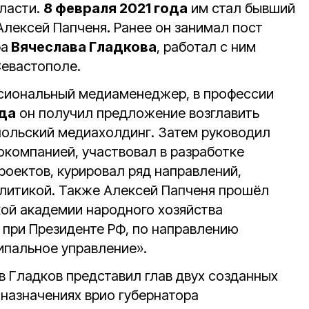
ласти.
8 февраля 2021 года
им стал бывший
Алексей Папченя
.
Ранее он занимал пост
ра
Вячеслава Гладкова
, работал с ним
Севастополе.
ссиональный медиаменеджер, в профессии
ода
он получил предложение возглавить
ольский медиахолдинг. Затем руководил
компанией, участвовал в разработке
роектов, курировал ряд направлений,
олитикой. Также Алексей Папченя прошёл
кой академии народного хозяйства
 при Президенте РФ, по направлению
ипальное управление».
ав Гладков представил глав двух созданных
 назначениях врио губернатора