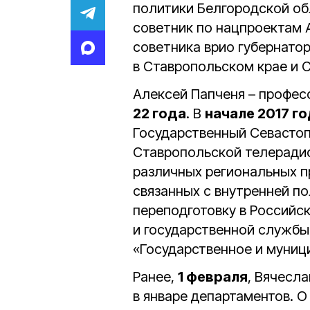
политики Белгородской об
советник по нацпроектам 
советника врио губернато
в Ставропольском крае и 
Алексей Папченя – профе
22 года
. В
начале 2017 г
Государственный Севастоп
Ставропольской телерадио
различных региональных п
связанных с внутренней п
переподготовку в Российс
и государственной службы
«Государственное и муниц
Ранее,
1 февраля
, Вячесл
в январе департаментов. О