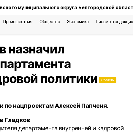
вского муниципального округа Белгородской облас
Происшествия
Общество
Экономика
Письмо в редакци
в назначил
епартамента
дровой политики
Новость
к по нацпроектам Алексей Папченя.
в Гладков
дителя департамента внутренней и кадровой