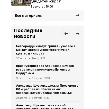
для детей-сирот
3 августа , 16:06
Все материалы
Последние
новости
Белгородцы смогут принять участие в
Волоконовс
Международном конкурсе уличной
избиратель
культуры и спорта
Политика
4 
Общество
Вчера, 12:41
Александр 
Врио губернатора Александр Шуваев
торжествен
встретился с военкором Евгением
погибших б
Поддубным
Общество
4 
Общество
6 августа , 09:33
В Пятницко
Александр Шуваев доложил Президенту
сирот
РФ о работе по обеспечению
Общество
3 
безопасности жителей приграничья
Врио губер
Общество
5 августа , 17:12
рассказал 
Александр Шуваев рассказал об
участников
отправке пятой группы школьников в