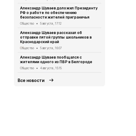
В Пятницко
Александр Шуваев доложил Президенту
сирот
РФ о работе по обеспечению
Общество
3 
безопасности жителей приграничья
Врио губер
Общество
5 августа , 17:12
рассказал 
Александр Шуваев рассказал об
участников
отправке пятой группы школьников в
Общество
3 
Краснодарский край
«Движение 
Общество
5 августа , 16:07
работой Во
Александр Шуваев пообщался с
территориа
жителями одного из ПВР в Белгороде
Общество
3 
Общество
4 августа , 15:15
Все новости