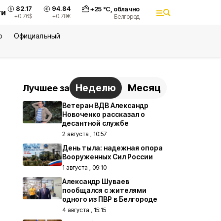
82.17
94.84
+
25
°С,
облачно
ти
+0.76
$
+0.78
€
Белгород
ю
Официальный
Неделю
Месяц
Лучшее за
Ветеран ВДВ Александр
Новоченко рассказал о
десантной службе
2 августа , 10:57
День тыла: надежная опора
Вооруженных Сил России
1 августа , 09:10
Александр Шуваев
пообщался с жителями
одного из ПВР в Белгороде
4 августа , 15:15