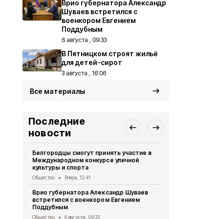
Врио губернатора Александр
Шуваев встретился с
военкором Евгением
Поддубным
6 августа , 09:33
В Пятницком строят жильё
для детей-сирот
3 августа , 16:06
Все материалы
Последние
новости
Белгородцы смогут принять участие в
Волоконовс
Международном конкурсе уличной
избиратель
культуры и спорта
Политика
4 
Общество
Вчера, 12:41
Александр 
Врио губернатора Александр Шуваев
торжествен
встретился с военкором Евгением
погибших б
Поддубным
Общество
4 
Общество
6 августа , 09:33