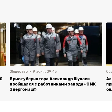
Общество
9 июня , 09:45
Об
00
Врио губернатора Александр Шуваев
Ал
пообщался с работниками завода «ОМК
пр
Энергомаш»
он