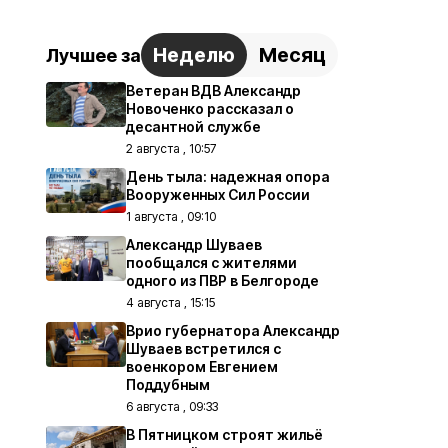
Неделю
Месяц
Лучшее за
Ветеран ВДВ Александр
Новоченко рассказал о
десантной службе
2 августа , 10:57
День тыла: надежная опора
Вооруженных Сил России
1 августа , 09:10
Александр Шуваев
пообщался с жителями
одного из ПВР в Белгороде
4 августа , 15:15
Врио губернатора Александр
Шуваев встретился с
военкором Евгением
Поддубным
6 августа , 09:33
В Пятницком строят жильё