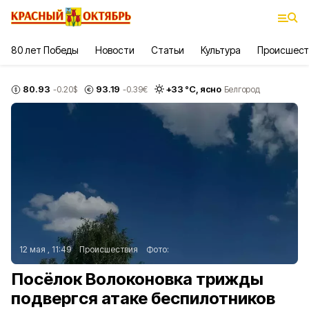
80 лет Победы
Новости
Статьи
Культура
Происшест
80.93
93.19
+
33
°С,
ясно
-0.20
$
-0.39
€
Белгород
12 мая , 11:49
Происшествия
Фото:
Посёлок Волоконовка трижды
подвергся атаке беспилотников