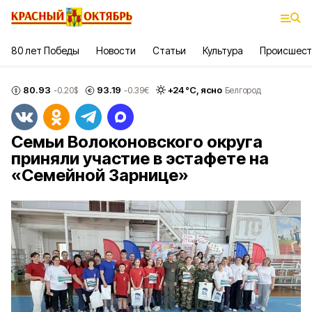
80 лет Победы
Новости
Статьи
Культура
Происшест
80.93
93.19
+
24
°С,
ясно
-0.20
$
-0.39
€
Белгород
Семьи Волоконовского округа
приняли участие в эстафете на
«Семейной Зарнице»