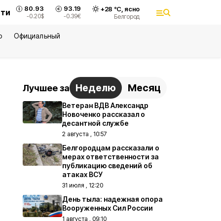
80.93
93.19
+
28
°С,
ясно
сти
-0.20
$
-0.39
€
Белгород
ю
Официальный
Неделю
Месяц
Лучшее за
Ветеран ВДВ Александр
Новоченко рассказал о
десантной службе
2 августа , 10:57
Белгородцам рассказали о
мерах ответственности за
публикацию сведений об
атаках ВСУ
31 июля , 12:20
День тыла: надежная опора
Вооруженных Сил России
1 августа , 09:10