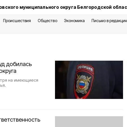
овского муниципального округа Белгородской обла
Происшествия
Общество
Экономика
Письмо в редакци
уд добилась
округа
отря на имеющиеся
ья.
тветственность