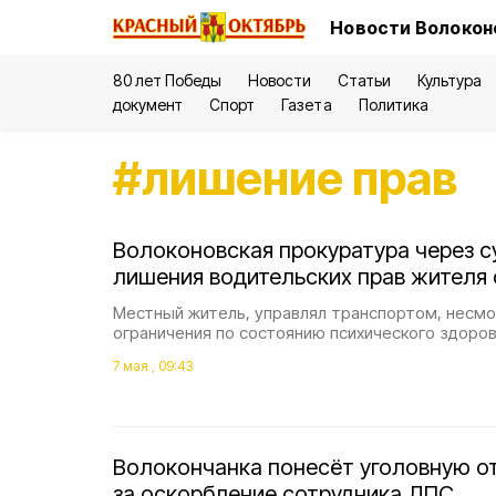
Новости Волокон
80 лет Победы
Новости
Статьи
Культура
документ
Спорт
Газета
Политика
#
лишение прав
Волоконовская прокуратура через с
лишения водительских прав жителя 
Местный житель, управлял транспортом, несм
ограничения по состоянию психического здоров
7 мая , 09:43
Волокончанка понесёт уголовную о
за оскорбление сотрудника ДПС