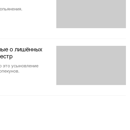
опьянения.
ные о лишённых
еестр
но это усыновление
опекунов.