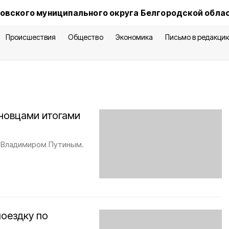
овского муниципального округа Белгородской обла
Происшествия
Общество
Экономика
Письмо в редакци
новцами итогами
Ф Владимиром Путиным.
оездку по