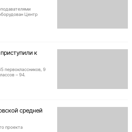
еподавателями
 оборудован Центр
 приступили к
5 первоклассников, 9
лассов – 94.
овской средней
го проекта