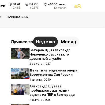
81.41
94.06
+
35
°С,
ясно
сти
+0.48
$
+0.87
€
Белгород
ю
Официальный
Неделю
Месяц
Лучшее за
Ветеран ВДВ Александр
Новоченко рассказал о
десантной службе
2 августа , 10:57
День тыла: надежная опора
Вооруженных Сил России
1 августа , 09:10
Александр Шуваев
пообщался с жителями
одного из ПВР в Белгороде
4 августа , 15:15