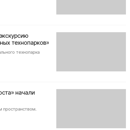
 экскурсию
ьных технопарков»
ального технопарка
оста» начали
м пространством.