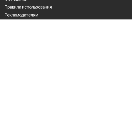
Правила использования
Рекламодателям
Политика конфиденциальности
Разделы
80 лет Победы
Новости
Статьи
Культура
Происшествия
Общество
Экономика
Политика
Письмо в редакцию
Официальный документ
Спорт