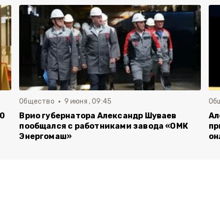
Общество
9 июня , 09:45
Об
00
Врио губернатора Александр Шуваев
Ал
пообщался с работниками завода «ОМК
пр
Энергомаш»
он