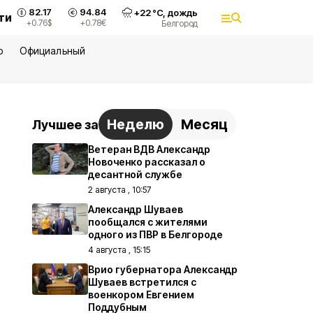
82.17
94.84
+
22
°С,
дождь
ти
+0.76
$
+0.78
€
Белгород
ю
Официальный
Неделю
Месяц
Лучшее за
Ветеран ВДВ Александр
Новоченко рассказал о
десантной службе
2 августа , 10:57
Александр Шуваев
пообщался с жителями
одного из ПВР в Белгороде
4 августа , 15:15
Врио губернатора Александр
Шуваев встретился с
военкором Евгением
Поддубным