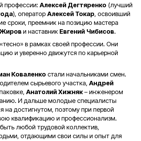
й профессии:
Алексей Дегтяренко
(лучший
года
), оператор
Алексей Токар
, освоивший
ие сроки, преемник на позицию мастера
 Жиров
и наставник
Евгений Чибисов
.
 «тесно» в рамках своей профессии. Они
цию и уверенно движутся по карьерной
ман Коваленко
стали начальниками смен.
одителем сырьевого участка,
Андрей
паковке,
Анатолий Хижняк
– инженером
ванию. И дальше молодые специалисты
я на достигнутом, поэтому при первой
ою квалификацию и профессионализм.
 быть любой трудовой коллектив,
дьми, отдающими свои силы и опыт для