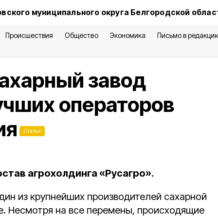
вского муниципального округа Белгородской облас
Происшествия
Общество
Экономика
Письмо в редакци
сахарный завод
учших операторов
ия
Статья
остав агрохолдинга «Русагро».
один из крупнейших производителей сахарной
е. Несмотря на все перемены, происходящие