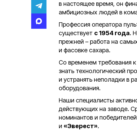
в настоящее время, он фи
амбициозных людей в кома
Профессия оператора пуль
существует
с 1954 года
. 
прежней – работа на самы
и фасовке сахара.
Со временем требования к
знать технологический про
и устранять неполадки в р
оборудования.
Наши специалисты активно
действующих на заводе. С
номинантов и победителе
и
«Эверест»
.