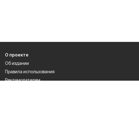
О проекте
Об издании
Правила использования
Рекламодателям
Политика конфиденциальности
Разделы
80 лет Победы
Новости
Статьи
Культура