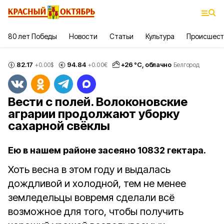
80 лет Победы
Новости
Статьи
Культура
Происшест
82.17
94.84
+
26
°С,
облачно
+0.00
$
+0.00
€
Белгород
Вести с полей. Волоконовские
аграрии продолжают уборку
сахарной свёклы
Ею в нашем районе засеяно 10832 гектара.
Хоть весна в этом году и выдалась
дождливой и холодной, тем не менее
земледельцы вовремя сделали всё
возможное для того, чтобы получить