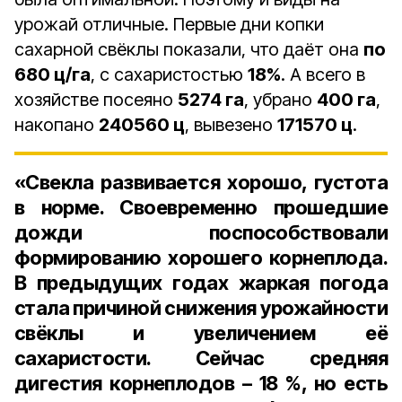
урожай отличные. Первые дни копки
сахарной свёклы показали, что даёт она
по
680 ц/га
, с сахаристостью
18%
. А всего в
хозяйстве посеяно
5274 га
, убрано
400 га
,
накопано
240560 ц
, вывезено
171570 ц
.
«Свекла развивается хорошо, густота
в норме. Своевременно прошедшие
дожди поспособствовали
формированию хорошего корнеплода.
В предыдущих годах жаркая погода
стала причиной снижения урожайности
свёклы и увеличением её
сахаристости. Сейчас средняя
дигестия корнеплодов – 18 %, но есть