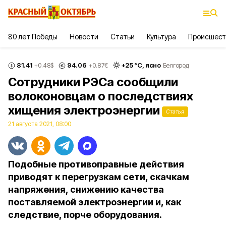
80 лет Победы
Новости
Статьи
Культура
Происшест
81.41
94.06
+
25
°С,
ясно
+0.48
$
+0.87
€
Белгород
Сотрудники РЭСа сообщили
волоконовцам о последствиях
хищения электроэнергии
Статья
21 августа 2021, 08:00
Подобные противоправные действия
приводят к перегрузкам сети, скачкам
напряжения, снижению качества
поставляемой электроэнергии и, как
следствие, порче оборудования.