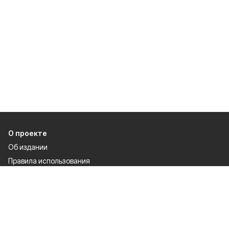
О проекте
Об издании
Правила использования
Рекламодателям
Политика конфиденциальности
Разделы
80 лет Победы